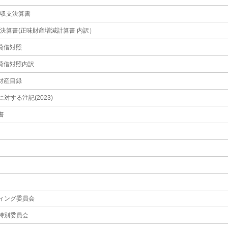
度収支決算書
度決算書(正味財産増減計算書 内訳）
_貸借対照
_貸借対照内訳
_財産目録
対する注記(2023)
書
ィング委員会
特別委員会