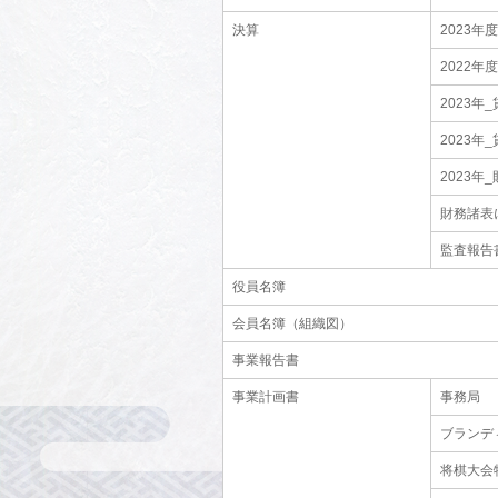
決算
2023年
2022年
2023年
2023年
2023年
財務諸表に
監査報告
役員名簿
会員名簿（組織図）
事業報告書
事業計画書
事務局
ブランデ
将棋大会