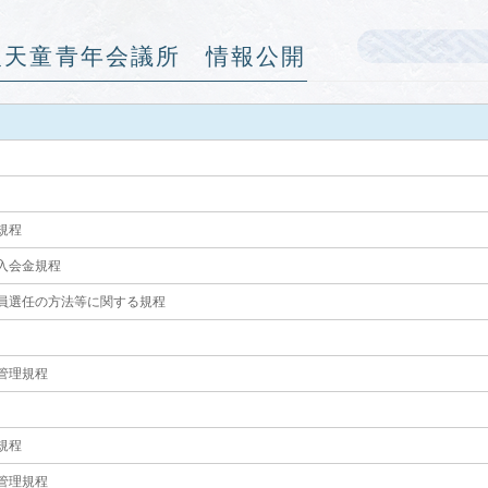
法人天童青年会議所 情報公開
規程
入会金規程
員選任の方法等に関する規程
管理規程
規程
管理規程