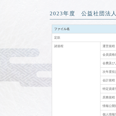
2023年度 公益社団
ファイル名
定款
諸規程
運営規程
会員資格
会費及び
次年度役
会計規程
特定資産
庶務規程
情報公開
個人情報