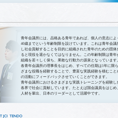
青年会議所には、品格ある青年であれば、個人の意志によっ
40歳までという年齢制限を設けています。これは青年会議
し社会貢献することを目的に組織された青年のための団体だ
ると現役を退かなくてはなりません。この年齢制限は青年
組織を若々しく保ち、果敢な行動力の源泉となっています
各青年会議所の理事長をはじめ、すべての任期は1年に限ら
ざまな役職を経験することで、豊富な実践経験を積むこと
の活動にフィードバックさせていくことができます。
青年会議所におけるさまざまな実践トレーニングを経験し
各界で社会に貢献しています。たとえば国会議員をはじめ
人材を輩出、日本のリーダーとして活躍中です。