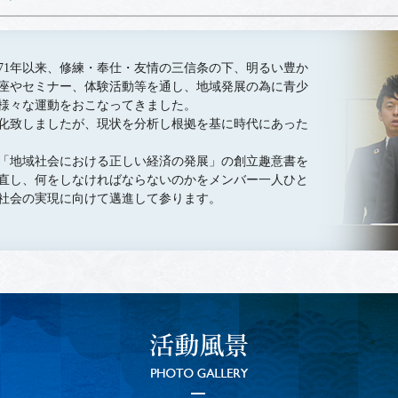
971年以来、修練・奉仕・友情の三信条の下、明るい豊か
座やセミナー、体験活動等を通し、地域発展の為に青少
様々な運動をおこなってきました。
化致しましたが、現状を分析し根拠を基に時代にあった
「地域社会における正しい経済の発展」の創立趣意書を
直し、何をしなければならないのかをメンバー一人ひと
社会の実現に向けて邁進して参ります。