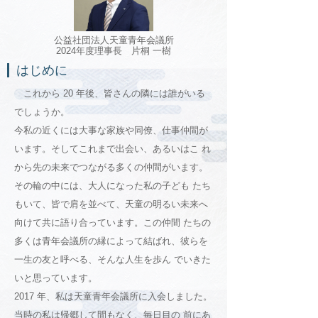
公益社団法人天童青年会議所
2024年度理事長 片桐 一樹
はじめに
これから 20 年後、皆さんの隣には誰がいる
でしょうか。
今私の近くには大事な家族や同僚、仕事仲間が
います。そしてこれまで出会い、あるいはこ れ
から先の未来でつながる多くの仲間がいます。
その輪の中には、大人になった私の子ども たち
もいて、皆で肩を並べて、天童の明るい未来へ
向けて共に語り合っています。この仲間 たちの
多くは青年会議所の縁によって結ばれ、彼らを
一生の友と呼べる、そんな人生を歩ん でいきた
いと思っています。
2017 年、私は天童青年会議所に入会しました。
当時の私は帰郷して間もなく、毎日目の 前にあ