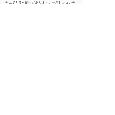
発見できる可能性があります。一度しかないチ
ャンスをつかみ、共に広い世界を見に いきまし
ょう。
むすびに
地域社会の正しい経済発展を掲げ 1971 年に天
童青年会議所が誕生してから、先輩諸氏の 弛ま
ぬ努力により今日まで明るい豊かな天童の未来
を信じ、数多くの運動を実現してきました。創
立から50年以上、私たちの親世代も歴史と伝統
を紡ぎ地域発展の礎を築いてきた からこそ、私
もこの所信を記すことができています。
天童青年会議所は 2020 年に 50 周年を迎え、新
たな歴史のスタートと意気込んだ瞬間、 社会情
勢により先の見えない逆境に立たされました。
しかし、青年会議所は今何が求められ ているか
をメンバー一丸となって考え行動し、当時で実