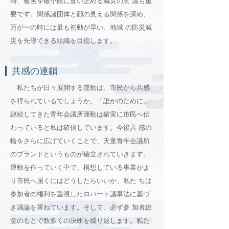
時、被害を最小限に食い止める減災の意 識も重
要です。関係諸団体と顔の見える関係を深め、
万が一の時には最も初動が早い、地域 の防災減
災を先導できる組織を目指します。
共感の連鎖
私たちが日々展開する運動は、市民から共感
を得られているでしょうか。「誰かのために」
継続してきた青年会議所運動は確実に市民へ伝
わっていると私は確信しています。今後共 感の
輪をさらに広げていくことで、天童青年会議所
のブランドというものが確立されていきます。
運動を作っていく中で、構想している事業がよ
り市民へ届くにはどうしたらいいか、私た ちは
参加者の権利を重視したロバート議事法に基づ
き議論を重ねています。そして、必ず参 加者総
意のもとで数多くの決断を繰り返します。私た