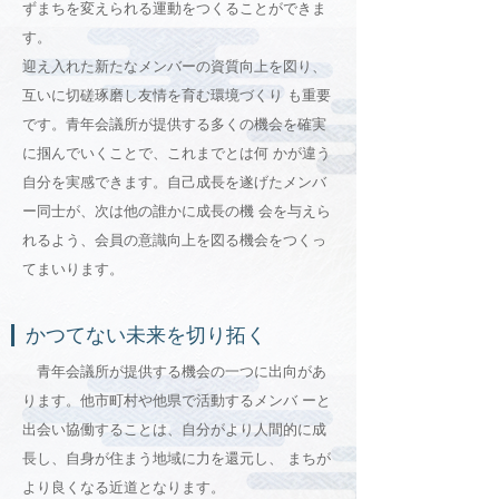
ずまちを変えられる運動をつくることができま
す。
迎え入れた新たなメンバーの資質向上を図り、
互いに切磋琢磨し友情を育む環境づくり も重要
です。青年会議所が提供する多くの機会を確実
に掴んでいくことで、これまでとは何 かが違う
自分を実感できます。自己成長を遂げたメンバ
ー同士が、次は他の誰かに成長の機 会を与えら
れるよう、会員の意識向上を図る機会をつくっ
てまいります。
かつてない未来を切り拓く
青年会議所が提供する機会の一つに出向があ
ります。他市町村や他県で活動するメンバ ーと
出会い協働することは、自分がより人間的に成
長し、自身が住まう地域に力を還元し、 まちが
より良くなる近道となります。