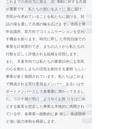
これまでの発信力に加え、JC 運動に対する共感
が重要です。私たちの想いを人々に 直に届け、
市民が今求めていることを私たちに届ける、対
話の場を通して共感の輪を広げま す。市民と青
年会議所、双方向でコミュニケーションを交わ
す機会を創ります。時代に即し た市民目線での
事業を計画実行でき、まちの人々から私たちの
行動を正しく評価される組織を目指します。
また、天童市内では私たちの事業以外にも市民
の心を動かしまちの活気を創出する素晴 らしい
事業が多く展開されています。私たちはこれま
で構成される実行委員会メンバー、あるいはサ
ポートメンバーとして各事業に携わってきまし
た。コロナ禍が明け、ようやくお祭 りをはじめ
とする集客を想定した事業も本格的に再開され
ている中、各事業へ能動的に参 画し、各諸団体
と強い協力体制を構築します。