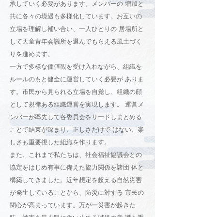
承していく必要があります。メンバーの 増加と
共に各々の境遇も多様化しています。お互いの
立場を理解し補い合い、一人ひとりの 居場所と
して天童青年会議所を選んでもらえる風土づく
りを進めます。
一方で多様な価値観を受け入れながら、組織を
ルールのもと健全に運営していく必要が ありま
す。市民から見られる立場を自覚し、組織の顔
として規律ある組織運営を実現します。 運営メ
ンバーが率先して各委員会をリードしまとめる
ことで結束が深まり、正しさだけで はない、楽
しさも重要視した組織を作ります。
また、これまで私たちは、社会福祉協議会との
協定をはじめ有事に備えた協力関係を諸団 体と
構築してきました。近年想定を超える自然災害
が発生していることから、防災に対する 市民の
関心が高まっています。万が一災害が起きた