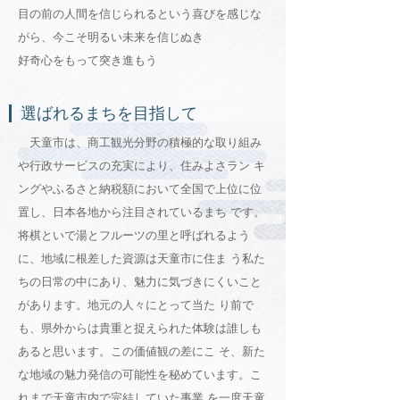
目の前の人間を信じられるという喜びを感じな
がら、今こそ明るい未来を信じぬき
好奇心をもって突き進もう
選ばれるまちを目指して
天童市は、商工観光分野の積極的な取り組み
や行政サービスの充実により、住みよさラン キ
ングやふるさと納税額において全国で上位に位
置し、日本各地から注目されているまち です。
将棋といで湯とフルーツの里と呼ばれるよう
に、地域に根差した資源は天童市に住ま う私た
ちの日常の中にあり、魅力に気づきにくいこと
があります。地元の人々にとって当た り前で
も、県外からは貴重と捉えられた体験は誰しも
あると思います。この価値観の差にこ そ、新た
な地域の魅力発信の可能性を秘めています。こ
れまで天童市内で完結していた事業 を一度天童