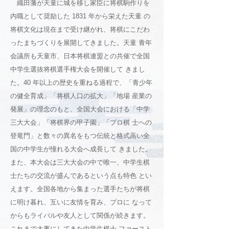
織田藩が天童に城を移し家臣に将棋駒作りを
内職として奨励した 1831 年から栄えた天童 の
将棋文化は現在まで受け継がれ、将棋にこだわ
ったまちづくりを展開してきました。天童 青年
会議所も天童市、日本将棋連盟との共催で全国
中学生選抜将棋選手権大会を開催して きまし
た。40 年以上の歴史を重ねる過程で、「青少年
の健全育成」「将棋人口の拡大」「地場 産業の
発展」の理念のもと、全国大会における「中学
三大大会」「将棋界の甲子園」「プロ棋 士への
登竜門」と数々の異名をもつ伝統と格式高い全
国の中学生が憧れる大会へ成長して きました。
また、本大会は三大大会の中で唯一、中学生棋
士たちの交流が盛んであるという点も特色 とい
えます。全国各地から集まった選手たちが将棋
に明け暮れ、互いに友情を育み、プロに なって
からもライバルや友人として関係が続きます。
これまで大事にしてきた中学生棋士 ファースト