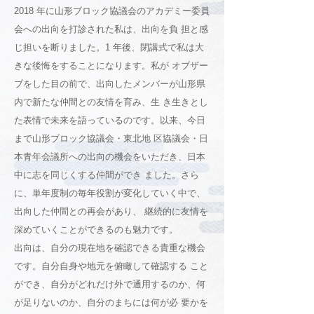
2018 年に山形ブロック協議会のアカデミー委員
会への出向を打診された私は、出向を負 担と感
じ担いを断りました。1 年後、閉講式で私は大
きな後悔をすることになります。私が オブザー
ブをした目の前で、出向したメンバーが山形県
内で新たな仲間との友情を育み、生 き生きとし
た表情で未来を語っているのです。以来、今日
まで山形ブロック協議会・東北地 区協議会・日
本青年会議所への出向の機会をいただき、日本
中に志を同じくする仲間ができ ました。さら
に、単年度制の毎年役割が変化していく中で、
出向した仲間との再会があり、 継続的に友情を
深めていくことができるのも魅力です。
出向は、自分の現在地を確認できる貴重な機会
です。自分自身や地元を俯瞰して確認する こと
ができ、自分がどれだけ外で通用するのか、何
が足りないのか、自分のまちには何が必 要かを