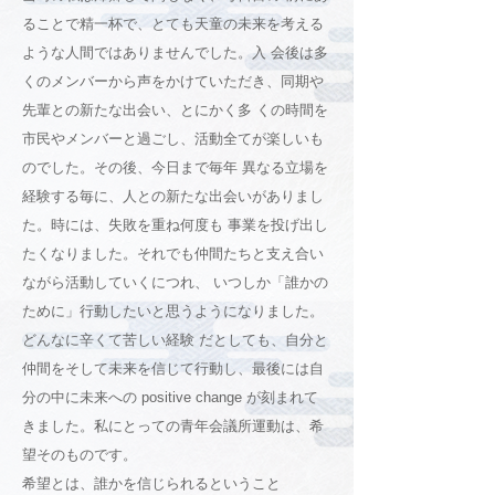
ることで精一杯で、とても天童の未来を考える
ような人間ではありませんでした。入 会後は多
くのメンバーから声をかけていただき、同期や
先輩との新たな出会い、とにかく多 くの時間を
市民やメンバーと過ごし、活動全てが楽しいも
のでした。その後、今日まで毎年 異なる立場を
経験する毎に、人との新たな出会いがありまし
た。時には、失敗を重ね何度も 事業を投げ出し
たくなりました。それでも仲間たちと支え合い
ながら活動していくにつれ、 いつしか「誰かの
ために」行動したいと思うようになりました。
どんなに辛くて苦しい経験 だとしても、自分と
仲間をそして未来を信じて行動し、最後には自
分の中に未来への positive change が刻まれて
きました。私にとっての青年会議所運動は、希
望そのものです。
希望とは、誰かを信じられるということ