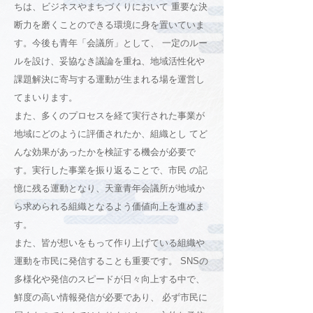
ちは、ビジネスやまちづくりにおいて 重要な決
断力を磨くことのできる環境に身を置いていま
す。今後も青年「会議所」として、 一定のルー
ルを設け、妥協なき議論を重ね、地域活性化や
課題解決に寄与する運動が生まれる場を運営し
てまいります。
また、多くのプロセスを経て実行された事業が
地域にどのように評価されたか、組織とし てど
んな効果があったかを検証する機会が必要で
す。実行した事業を振り返ることで、市民 の記
憶に残る運動となり、天童青年会議所が地域か
ら求められる組織となるよう価値向上を進めま
す。
また、皆が想いをもって作り上げている組織や
運動を市民に発信することも重要です。 SNSの
多様化や発信のスピードが日々向上する中で、
鮮度の高い情報発信が必要であり、 必ず市民に